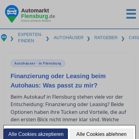
Automarkt
☰
Flensburg
.de
Autos einfach finden
EXPERTEN-
AUTOHÄUSER
RATGEBER
C49
❯
❯
❯
❯
FINDEN
Autohäuser · in Flensburg
Finanzierung oder Leasing beim
Autohaus: Was passt zu mir?
Beim Autokauf in Flensburg stehen viele vor der
Entscheidung: Finanzierung oder
? Beide
Leasing
Optionen haben ihre Tücken und Vorteile, die auf
den ersten Blick nicht immer klar sind. Welche
Kosten wirklich auf Sie zukommen und welche
Lösung als Privatkunde am meisten Sinn macht,
Alle Cookies akzeptieren
Alle Cookies ablehnen