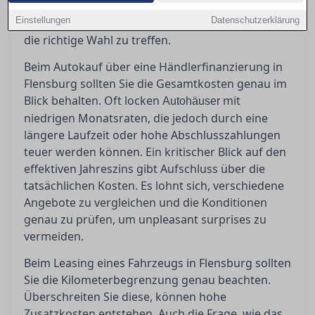
erfahren Sie hier. Bevor Sie unterschreiben,
Einstellungen
Datenschutzerklärung
sollten Sie genau wissen, worauf es ankommt, um
die richtige Wahl zu treffen.
Beim Autokauf über eine Händlerfinanzierung in
Flensburg sollten Sie die Gesamtkosten genau im
Blick behalten. Oft locken
mit
Autohäuser
niedrigen Monatsraten, die jedoch durch eine
längere Laufzeit oder hohe Abschlusszahlungen
teuer werden können. Ein kritischer Blick auf den
effektiven Jahreszins gibt Aufschluss über die
tatsächlichen Kosten. Es lohnt sich, verschiedene
Angebote zu vergleichen und die Konditionen
genau zu prüfen, um unpleasant surprises zu
vermeiden.
Beim Leasing eines Fahrzeugs in Flensburg sollten
Sie die Kilometerbegrenzung genau beachten.
Überschreiten Sie diese, können hohe
Zusatzkosten entstehen. Auch die Frage, wie das