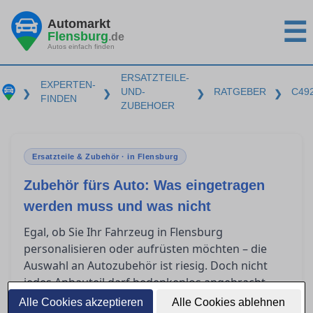
Automarkt
☰
Flensburg
.de
Autos einfach finden
ERSATZTEILE-
EXPERTEN-
UND-
RATGEBER
C49
❯
❯
❯
❯
FINDEN
ZUBEHOER
Ersatzteile & Zubehör · in Flensburg
Zubehör fürs Auto: Was eingetragen
werden muss und was nicht
Egal, ob Sie Ihr Fahrzeug in Flensburg
personalisieren oder aufrüsten möchten – die
Auswahl an Autozubehör ist riesig. Doch nicht
jedes Anbauteil darf bedenkenlos angebracht
werden. In diesem Ratgeber klären wir, welche
Alle Cookies akzeptieren
Alle Cookies ablehnen