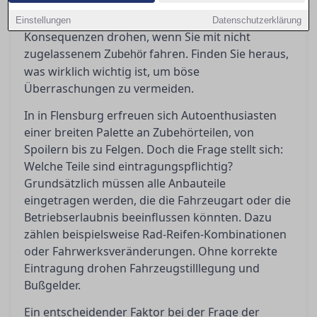
Zubehörteile eingetragen werden müssen, was
ABE und Teilegutachten bedeuten und welche
Einstellungen
Datenschutzerklärung
Konsequenzen drohen, wenn Sie mit nicht
zugelassenem
fahren. Finden Sie heraus,
Zubehör
was wirklich wichtig ist, um böse
Überraschungen zu vermeiden.
In in Flensburg erfreuen sich Autoenthusiasten
einer breiten Palette an Zubehörteilen, von
Spoilern bis zu Felgen. Doch die Frage stellt sich:
Welche Teile sind eintragungspflichtig?
Grundsätzlich müssen alle Anbauteile
eingetragen werden, die die Fahrzeugart oder die
Betriebserlaubnis beeinflussen könnten. Dazu
zählen beispielsweise Rad-Reifen-Kombinationen
oder Fahrwerksveränderungen. Ohne korrekte
Eintragung drohen Fahrzeugstilllegung und
Bußgelder.
Ein entscheidender Faktor bei der Frage der